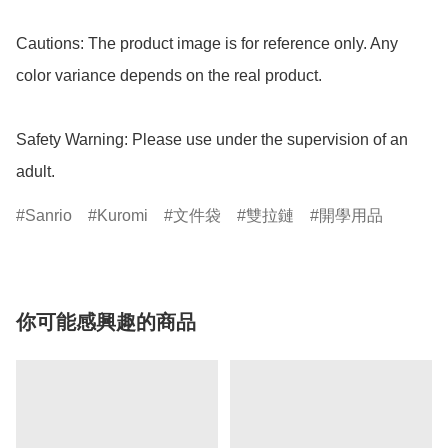
Cautions: The product image is for reference only. Any 
color variance depends on the real product.

Safety Warning: Please use under the supervision of an 
adult.
Sanrio
Kuromi
文件袋
雙拉鏈
開學用品
你可能感興趣的商品