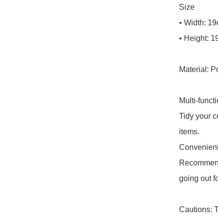
Size

• Width: 19
• Height: 1
Material: Po
Multi-funct
Tidy your c
items.

Convenient 
Recommend 
going out fo
Cautions: T