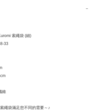
−
romi 索繩袋 (細)

8-33

m

cm

纖維

索繩袋滿足您不同的需要～♪
