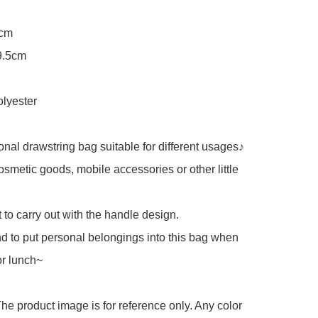
cm

9.5cm

lyester

ional drawstring bag suitable for different usages♪

osmetic goods, mobile accessories or other little 
to carry out with the handle design.

to put personal belongings into this bag when 
r lunch~

he product image is for reference only. Any color 