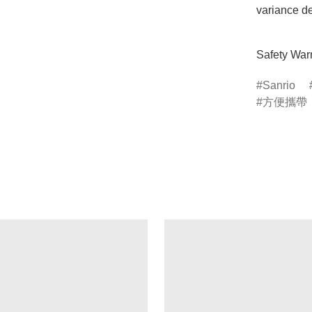
variance de
Safety Warn
Sanrio
方便攜帶