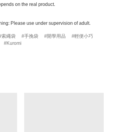
pends on the real product.

ing: Please use under supervision of adult.
索繩袋
手挽袋
開學用品
輕便小巧
Kuromi