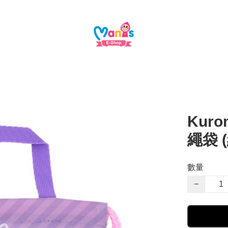
Kurom
繩袋 (
數量
−