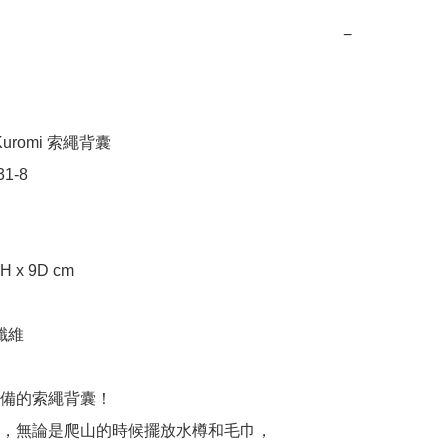
−
uromi 索繩背囊

1-8

H x 9D cm

纖維

備的索繩背囊！

，無論是爬山的時候擺放水樽和毛巾，
