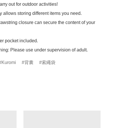
arry out for outdoor activities!

y allows storing different items you need.

rawstring closure can secure the content of your 
er pocket included.

ing: Please use under supervision of adult.
Kuromi
背囊
索繩袋