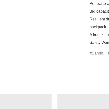
Perfect to c
Big capacit
Resilient d
backpack.

A front zipp
Safety Warn
Sanrio