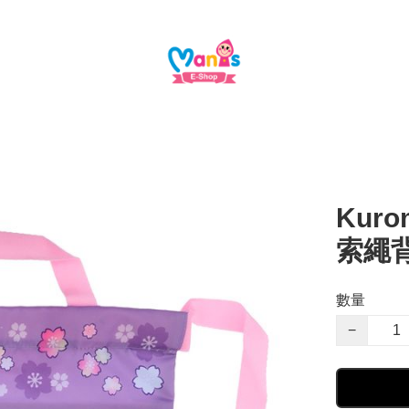
Kuro
索繩
數量
−