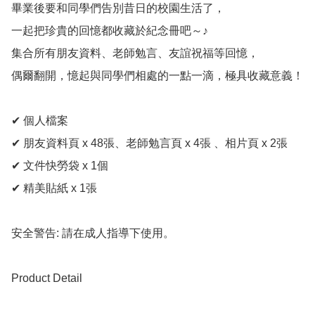
畢業後要和同學們告別昔日的校園生活了，

一起把珍貴的回憶都收藏於紀念冊吧～♪

集合所有朋友資料、老師勉言、友誼祝福等回憶，

偶爾翻開，憶起與同學們相處的一點一滴，極具收藏意義！

✔ 個人檔案

✔ 朋友資料頁 x 48張、老師勉言頁 x 4張 、相片頁 x 2張

✔ 文件快勞袋 x 1個

✔ 精美貼紙 x 1張

安全警告: 請在成人指導下使用。

Product Detail
