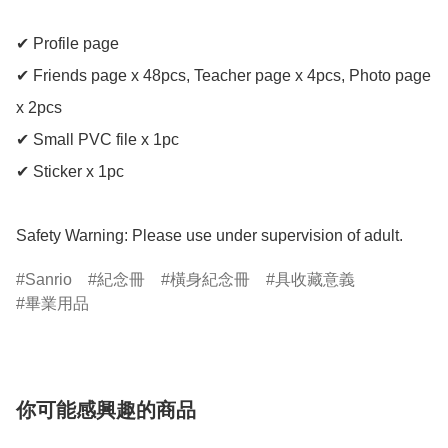
✔ Profile page

✔ Friends page x 48pcs, Teacher page x 4pcs, Photo page 
x 2pcs

✔ Small PVC file x 1pc

✔ Sticker x 1pc

Safety Warning: Please use under supervision of adult.
Sanrio
紀念冊
橫身紀念冊
具收藏意義
畢業用品
你可能感興趣的商品