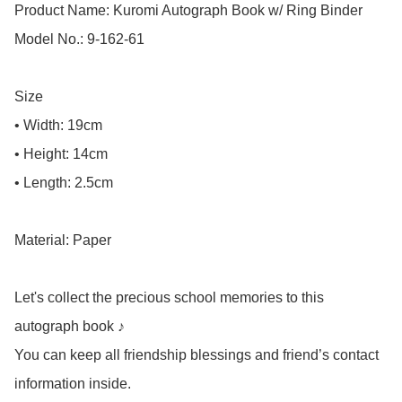
Product Name: Kuromi Autograph Book w/ Ring Binder

Model No.: 9-162-61

Size

• Width: 19cm

• Height: 14cm

• Length: 2.5cm

Material: Paper

Let's collect the precious school memories to this 
autograph book ♪

You can keep all friendship blessings and friend’s contact 
information inside.
