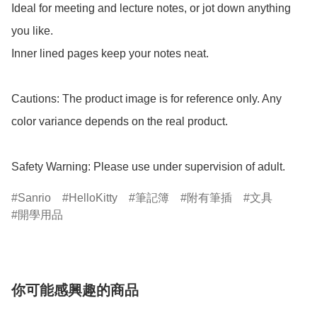
Ideal for meeting and lecture notes, or jot down anything 
you like.

Inner lined pages keep your notes neat.

Cautions: The product image is for reference only. Any 
color variance depends on the real product.

Safety Warning: Please use under supervision of adult.
Sanrio
HelloKitty
筆記簿
附有筆插
文具
開學用品
你可能感興趣的商品