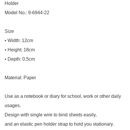
Holder

Model No.: 9-6944-22

Size

• Width: 12cm

• Height: 18cm

• Depth: 0.5cm

Material: Paper

Use as a notebook or diary for school, work or other daily 
usages.

Design with single wire to bind sheets easily,

and an elastic pen holder strap to hold you stationary.
