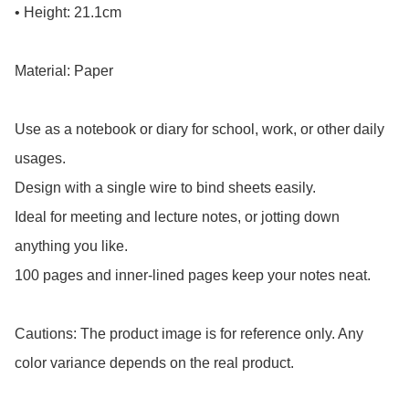
• Height: 21.1cm

Material: Paper

Use as a notebook or diary for school, work, or other daily 
usages.

Design with a single wire to bind sheets easily.

Ideal for meeting and lecture notes, or jotting down 
anything you like.

100 pages and inner-lined pages keep your notes neat.

Cautions: The product image is for reference only. Any 
color variance depends on the real product.
