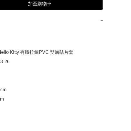
加至購物車
−
ello Kitty 有膠拉鍊PVC 雙層咭片套

3-26

cm

m
