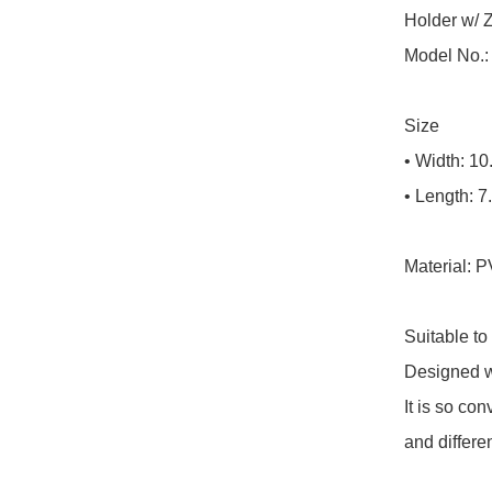
Holder w/ Z
Model No.:
Size

• Width: 10
• Length: 7
Material: P
Suitable to
Designed wit
It is so con
and differe