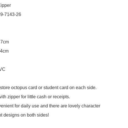
ipper

 9-7143-26

.7cm

.4cm

VC

 store octopus card or student card on each side.

h zipper for little cash or receipts.

venient for daily use and there are lovely character 
nt designs on both sides!
