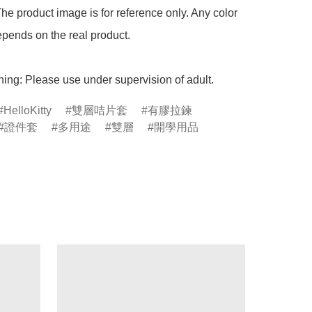
he product image is for reference only. Any color 
pends on the real product.

ing: Please use under supervision of adult.
HelloKitty
雙層咭片套
有膠拉鍊
證件套
多用途
雙層
開學用品