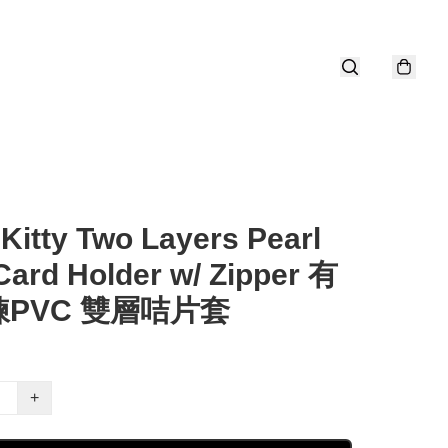
 Kitty Two Layers Pearl
ard Holder w/ Zipper 有
PVC 雙層咭片套
+