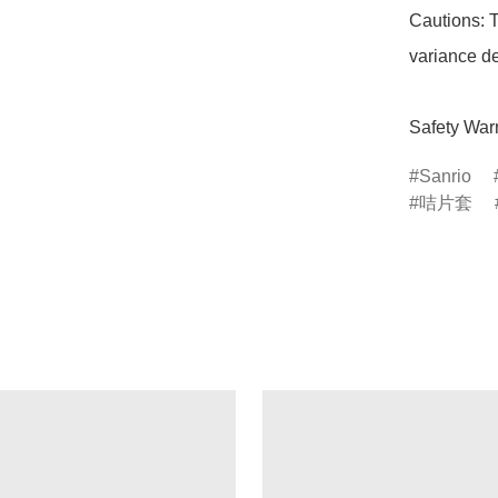
Cautions: T
variance de
Safety Warn
Sanrio
咭片套