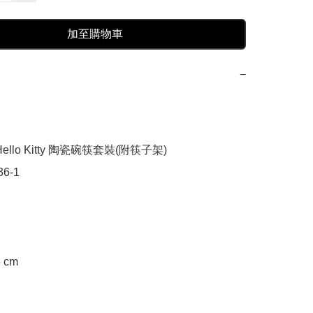
加至購物車
−
ello Kitty 陶瓷碗筷套裝(附筷子架)

6-1

 cm
