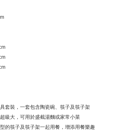
m

cm

cm

cm

具套裝，一套包含陶瓷碗、筷子及筷子架

超級大，可用於盛截湯麵或家常小菜

型的筷子及筷子架一起用餐，增添用餐樂趣
