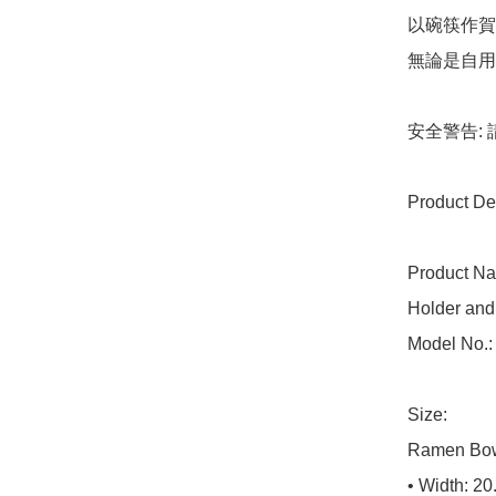
以碗筷作賀
無論是自用
安全警告:
Product Det
Product Na
Holder and
Model No.: 
Size: 

Ramen Bow
• Width: 20