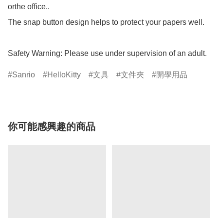
orthe office..

The snap button design helps to protect your papers well.

Safety Warning: Please use under supervision of an adult.
Sanrio
HelloKitty
文具
文件夾
開學用品
你可能感興趣的商品