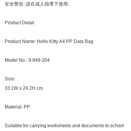
安全警告: 請在成人指導下使用。

Product Detail

Product Name: Hello Kitty A4 PP Data Bag

Model No.: 9-849-204

Size: 

33.1W x 24.2H cm

Material: PP

Suitable for carrying worksheets and documents to school 