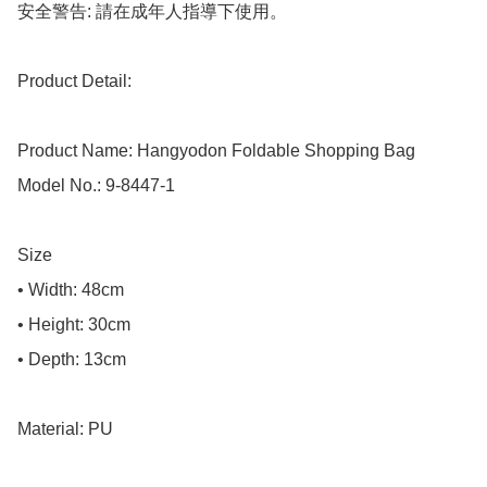
安全警告: 請在成年人指導下使用。

Product Detail:

Product Name: Hangyodon Foldable Shopping Bag

Model No.: 9-8447-1

Size

• Width: 48cm

• Height: 30cm

• Depth: 13cm

Material: PU
