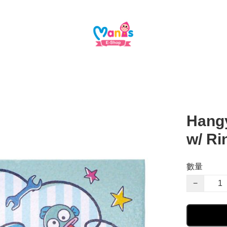
Hang
w/ R
數量
−