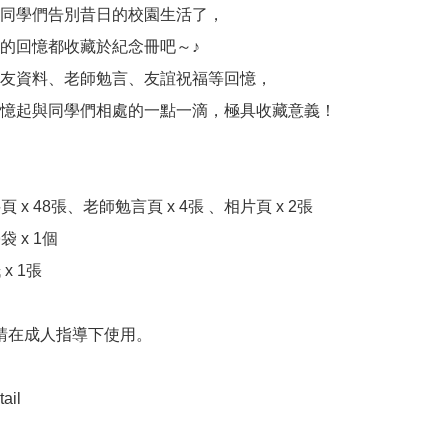
同學們告別昔日的校園生活了，

的回憶都收藏於紀念冊吧～♪

友資料、老師勉言、友誼祝福等回憶，

憶起與同學們相處的一點一滴，極具收藏意義！



 x 48張、老師勉言頁 x 4張 、相片頁 x 2張

 x 1個

x 1張

 請在成人指導下使用。

ail
