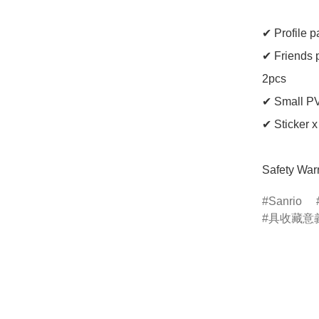
✔ Profile p
✔ Friends 
2pcs

✔ Small PVC
✔ Sticker x
Safety Warn
Sanrio
具收藏意