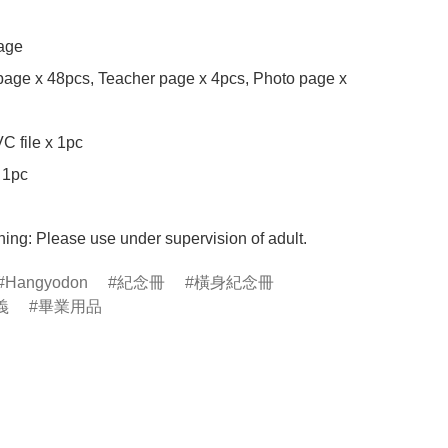
age

page x 48pcs, Teacher page x 4pcs, Photo page x 
 file x 1pc

 1pc

ing: Please use under supervision of adult.
Hangyodon
紀念冊
橫身紀念冊
義
畢業用品