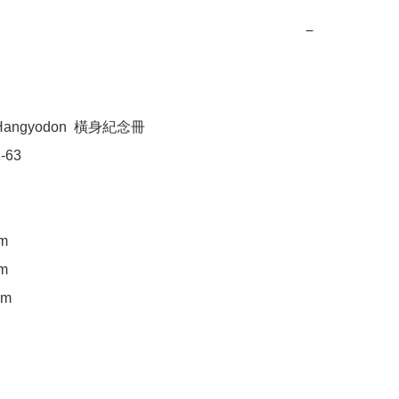
−
angyodon  橫身紀念冊

63

m

m

m
