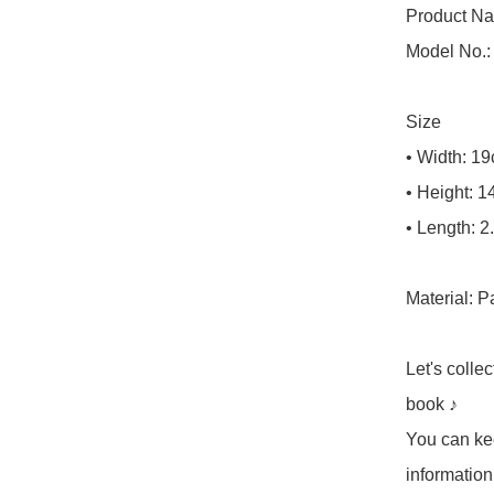
Product Na
Model No.: 
Size

• Width: 19
• Height: 1
• Length: 2
Material: P
Let's colle
book ♪

You can kee
information 