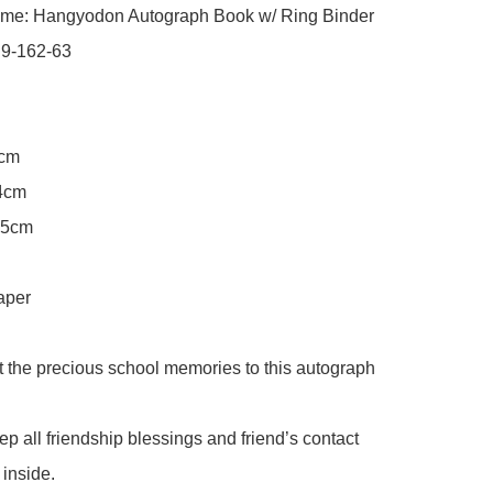
me: Hangyodon Autograph Book w/ Ring Binder

9-162-63

cm

4cm

.5cm

aper

ct the precious school memories to this autograph 
p all friendship blessings and friend’s contact 
inside.
