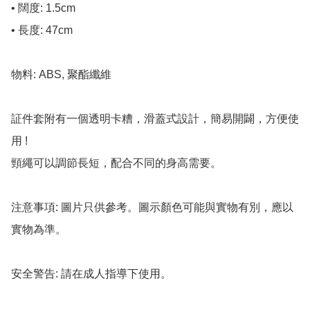
• 闊度: 1.5cm

• 長度: 47cm

物料: ABS, 聚酯纖維

証件套附有一個透明卡糟，滑蓋式設計，簡易開闢，方便使
用 !

頸繩可以調節長短，配合不同的身高需要。

注意事項: 圖片只供參考。圖示顏色可能與實物有別，應以
實物為準。

安全警告: 請在成人指導下使用。
