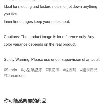
Ideal for meeting and lecture notes, or jot down anything 
you like.

Inner lined pages keep your notes neat.

Cautions: The product image is for reference only. Any 
color variance depends on the real product.

Safety Warning: Please use under supervision of an adult.
Sanrio
小型筆記簿
筆記簿
線圈簿
開學用品
Cinnamoroll
你可能感興趣的商品