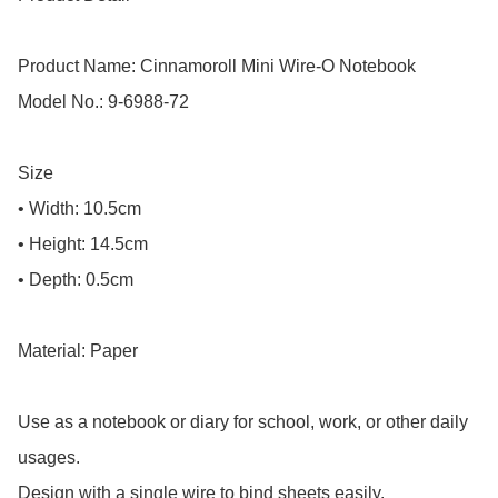
Product Name: Cinnamoroll Mini Wire-O Notebook

Model No.: 9-6988-72

Size

• Width: 10.5cm

• Height: 14.5cm

• Depth: 0.5cm

Material: Paper

Use as a notebook or diary for school, work, or other daily 
usages.

Design with a single wire to bind sheets easily.
