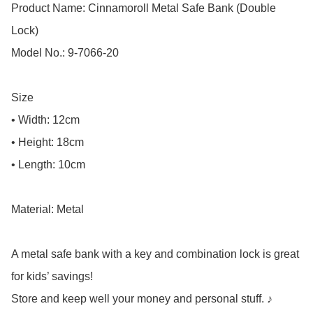
Product Name: Cinnamoroll Metal Safe Bank (Double 
Lock)

Model No.: 9-7066-20

Size

• Width: 12cm

• Height: 18cm

• Length: 10cm

Material: Metal

A metal safe bank with a key and combination lock is great 
for kids’ savings!

Store and keep well your money and personal stuff. ♪
