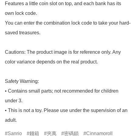
Features a little coin slot on top, and each bank has its 
own lock code.

You can enter the combination lock code to take your hard-
saved treasures.

Cautions: The product image is for reference only. Any 
color variance depends on the real product.

Safety Warning:

• Contains small parts; not recommended for children 
under 3.

• This is not a toy. Please use under the supervision of an 
adult.
Sanrio
錢箱
夾萬
密碼鎖
Cinnamoroll