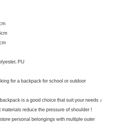
cm

6cm

cm

olyester, PU

king for a backpack for school or outdoor 
 backpack is a good choice that suit your needs ♪

 materials reduce the pressure of shoulder !

 store personal belongings with multiple outer 