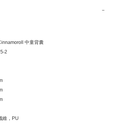
−
nnamoroll 中童背囊

-2

m

m

m

纖維，PU
