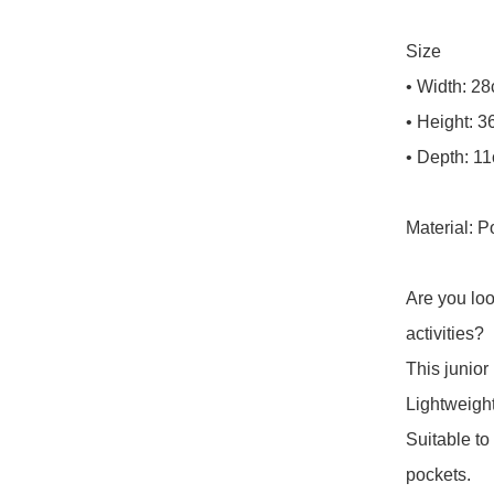
Size

• Width: 28
• Height: 3
• Depth: 11
Material: P
Are you loo
activities?

This junior
Lightweight
Suitable to
pockets.
