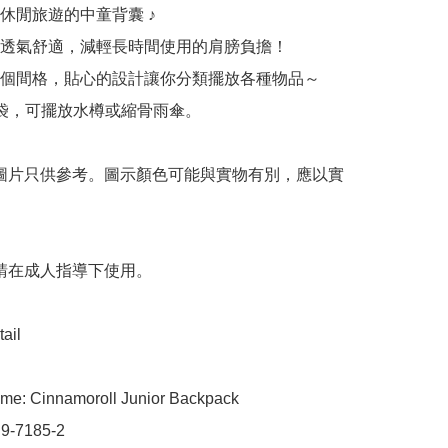
休閒旅遊的中童背囊 ♪

透氣舒適，減輕長時間使用的肩膀負擔！

個間格，貼心的設計讓你分類擺放各種物品～

袋，可擺放水樽或縮骨雨傘。

 圖片只供參考。圖示顏色可能與實物有別，應以實
 請在成人指導下使用。

ail

me: Cinnamoroll Junior Backpack

9-7185-2
