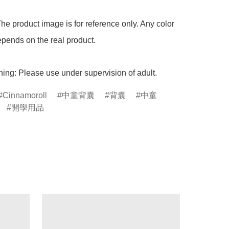
he product image is for reference only. Any color 
pends on the real product.

ing: Please use under supervision of adult.
Cinnamoroll
中童背囊
背囊
中童
開學用品