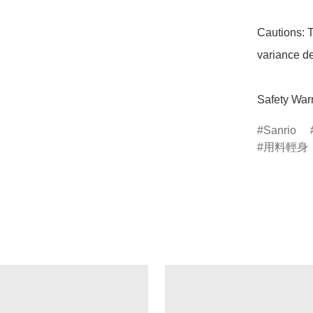
Cautions: T
variance de
Safety Warn
Sanrio
用料輕身