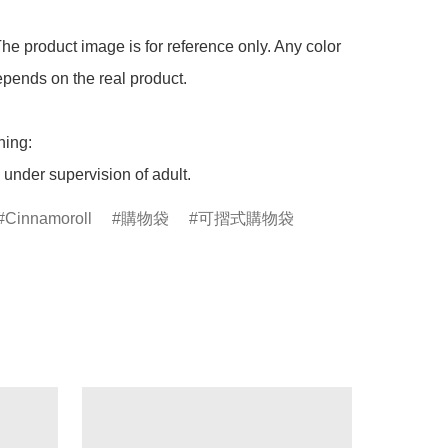
he product image is for reference only. Any color 
pends on the real product.

ing:

under supervision of adult.
Cinnamoroll
購物袋
可摺式購物袋