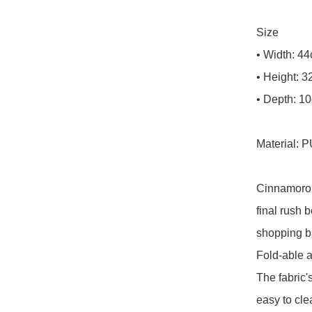
Size

• Width: 44
• Height: 3
• Depth: 10
Material: P
Cinnamoroll
final rush b
shopping b
Fold-able a
The fabric's
easy to clea