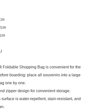
cm

2cm

cm

U

 Foldable Shopping Bag is convenient for the 
efore boarding: place all souvenirs into a large 
ag one by one.

nd zipper design for convenient storage.

 surface is water-repellent, stain-resistant, and 
n.
