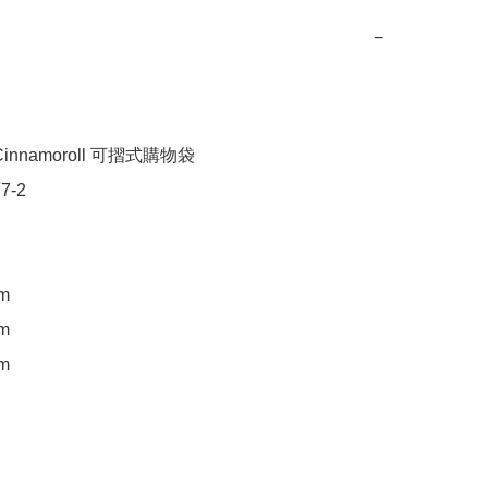
−
innamoroll 可摺式購物袋

-2

m

m

m
