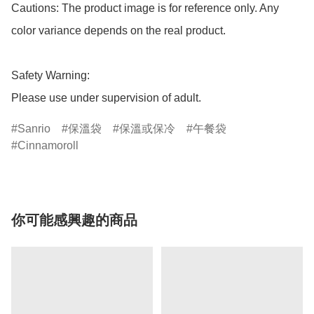
Cautions: The product image is for reference only. Any 
color variance depends on the real product.

Safety Warning:

Please use under supervision of adult.
Sanrio
保溫袋
保溫或保冷
午餐袋
Cinnamoroll
你可能感興趣的商品