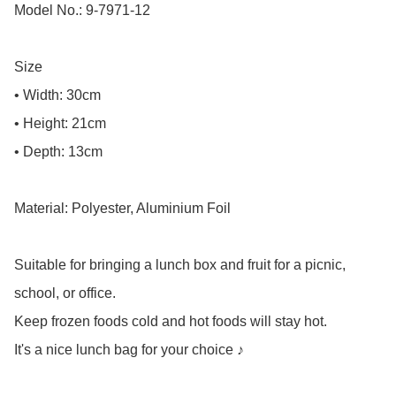
Model No.: 9-7971-12

Size

• Width: 30cm

• Height: 21cm

• Depth: 13cm

Material: Polyester, Aluminium Foil

Suitable for bringing a lunch box and fruit for a picnic, 
school, or office.

Keep frozen foods cold and hot foods will stay hot.

It's a nice lunch bag for your choice ♪
