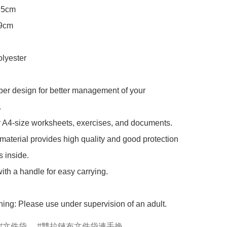
.5cm

9cm

lyester

er design for better management of your 


r A4-size worksheets, exercises, and documents.

aterial provides high quality and good protection 
s inside.

th a handle for easy carrying.

ing: Please use under supervision of an adult.
文件袋
雙拉鏈布文件袋連手挽