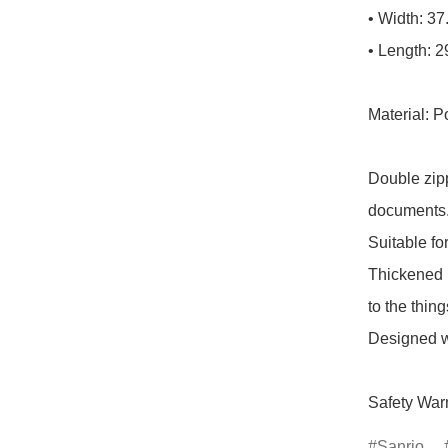
• Width: 37
• Length: 2
Material: Po
Double zipp
documents.
Suitable fo
Thickened m
to the thing
Designed wi
Safety Warn
Sanrio