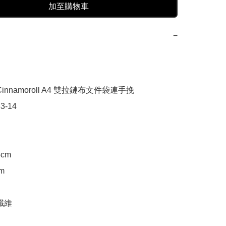
加至購物車
−
innamoroll A4 雙拉鏈布文件袋連手挽

3-14

cm

m

纖維
