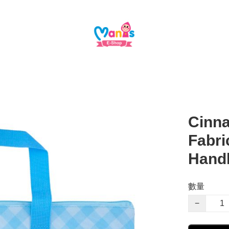
Cinna
Fabri
Han
數量
−